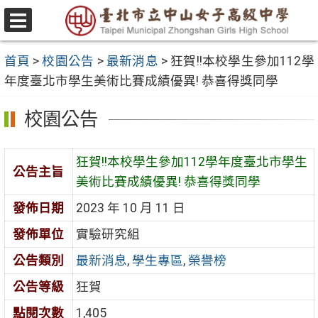
跳
至
選
主
單
首頁
>
校園公告
>
最新消息
>
狂賀!!本校學生參加112學
要
年度臺北市學生美術比賽成績優異! 恭喜得獎同學
內
容
校園公告
區
狂賀!!本校學生參加112學年度臺北市學生
公告主旨
美術比賽成績優異! 恭喜得獎同學
發佈日期
2023 年 10 月 11 日
發佈單位
實驗研究組
公告類別
最新消息
,
學生專區
,
榮譽榜
公告等級
狂賀
點閱次數
1,405