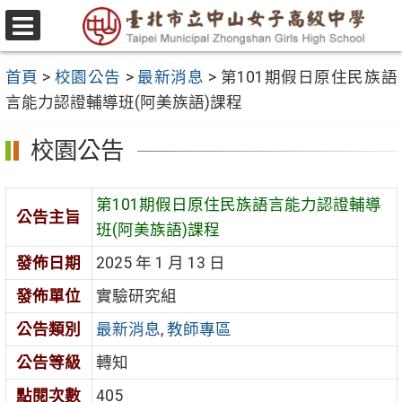
跳
至
選
主
單
首頁
>
校園公告
>
最新消息
>
第101期假日原住民族語
要
言能力認證輔導班(阿美族語)課程
內
容
校園公告
區
第101期假日原住民族語言能力認證輔導
公告主旨
班(阿美族語)課程
發佈日期
2025 年 1 月 13 日
發佈單位
實驗研究組
公告類別
最新消息
,
教師專區
公告等級
轉知
點閱次數
405