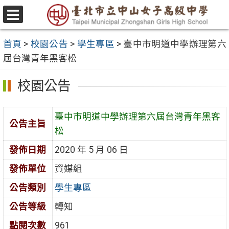
跳
至
選
主
單
首頁
>
校園公告
>
學生專區
>
臺中市明道中學辦理第六
要
屆台灣青年黑客松
內
容
校園公告
區
臺中市明道中學辦理第六屆台灣青年黑客
公告主旨
松
發佈日期
2020 年 5 月 06 日
發佈單位
資媒組
公告類別
學生專區
公告等級
轉知
點閱次數
961