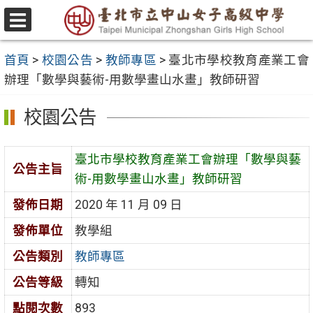
跳
至
選
主
單
首頁
>
校園公告
>
教師專區
>
臺北市學校教育產業工會
要
辦理「數學與藝術-用數學畫山水畫」教師研習
內
容
校園公告
區
臺北市學校教育產業工會辦理「數學與藝
公告主旨
術-用數學畫山水畫」教師研習
發佈日期
2020 年 11 月 09 日
發佈單位
教學組
公告類別
教師專區
公告等級
轉知
點閱次數
893