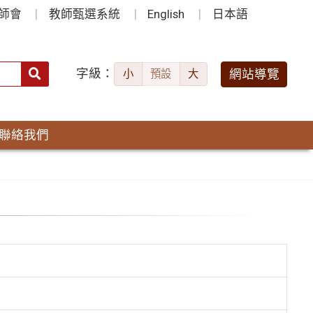
師會
教師甄選系統
English
日本語
字級：
送出
網站導覽
小
預設
大
搜
尋：
聯絡我們