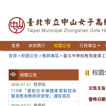
跳
至
主
要
內
容
區
首頁
本校簡介
校園公告
行政單位
首頁
>
校園公告
>
教師專區
>
臺北市學校教育產業工
校園
相關公告
2026-07-27
教學組
公告主旨
115年「雷射在半導體產業製程與
量測應用教師研習營」課程資訊
發佈日期
2026-07-27
教學組