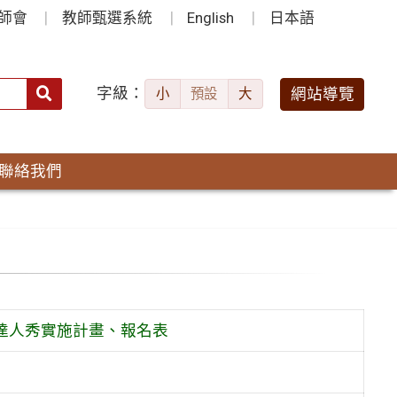
師會
教師甄選系統
English
日本語
字級：
送出
網站導覽
小
預設
大
搜
尋：
聯絡我們
報達人秀實施計畫、報名表