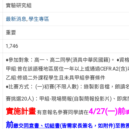
實驗研究組
最新消息
,
學生專區
重要
1,746
♦參加對象：高一、高二同學(須具中華民國籍)。 ♦資
甲組:曾在該語種地區居住一年以上或通過CEFR A2(含
乙組:修過二外課程學生且未具甲組參賽條件
♦比賽方式： (一)初賽(不限人數)：錄製影音檔，朗讀
賽挑選20人)：甲組-現場簡報(自製簡報投影片)、即
實施計畫
4/27(一)
前
有意報名參賽同學請在
前
繳交
同意書、切結書
(皆需家長簽名，如附件)至教