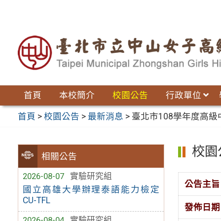
跳
至
主
要
內
容
區
首頁
本校簡介
校園公告
行政單位
首頁
>
校園公告
>
最新消息
>
臺北市108學年度高
校園
相關公告
2026-08-07
實驗研究組
公告主旨
國立高雄大學辦理泰語能力檢定
CU-TFL
發佈日期
2026-08-04
實驗研究組