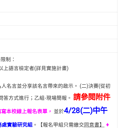
格限制：
)以上語言檢定者(詳見實施計畫)
名人名言並分享該名言帶來的啟示。 (二)決賽(從初
請參閱附件
席問答方式進行；乙組-現場簡報。
4/28(二)中午
填寫本校線上報名表單，
並於
♦
務處實驗研究組
。【報名甲組只需繳交
同意書】