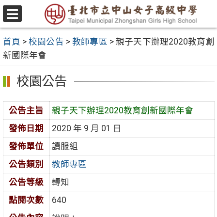
跳
至
選
主
單
首頁
>
校園公告
>
教師專區
>
親子天下辦理2020教育創
要
新國際年會
內
容
校園公告
區
公告主旨
親子天下辦理2020教育創新國際年會
發佈日期
2020 年 9 月 01 日
發佈單位
讀服組
公告類別
教師專區
公告等級
轉知
點閱次數
640