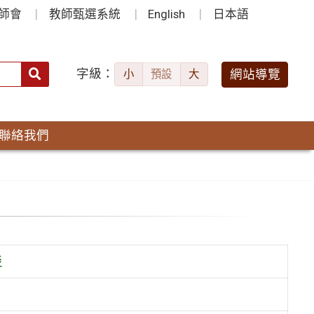
師會
教師甄選系統
English
日本語
字級：
送出
網站導覽
小
預設
大
搜
尋：
聯絡我們
災