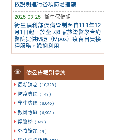
依說明進行各項防治措施
2025-03-25
衛生保健組
衛生福利部疾病管制署自113年12
月1日起，於全國8 家旅遊醫學合約
醫院提供M痘（Mpox）疫苗自費接
種服務，歡迎利用
依公告類別彙總
最新消息
( 10,328 )
防疫專區
( 149 )
學生專區
( 8,046 )
教師專區
( 6,903 )
榮譽榜
( 343 )
外食議題
( 9 )