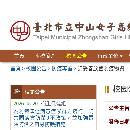
跳
至
主
要
內
容
區
首頁
本校簡介
校園公告
行政單位
首頁
>
校園公告
>
防疫專區
>
請妥善放置防疫物資，
校園
相關公告
2026-05-20
衛生保健組
公告主旨
為防範漢他病毒症候群之疫情，請
共同落實防鼠3不政策，並加強鼠
發佈日期
類防治之自身防護措施