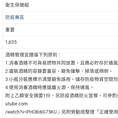
衛生保健組
防疫專區
重要
1,635
酒精管理宜遵循下列原則：
1.消毒酒精不可與易燃物共同放置，且務必貯存於通風
2.盛裝酒精的容器要蓋妥，避免撞擊、掉落或傾倒。
3.小瓶分裝應標示清楚避免誤用，儲存防疫物資空間
4.使用消毒酒精時應遠離火源，保持通風。
附上乙醇安全摘要1份，另防疫酒精防火宣導，可參酌臺北市
utube.com
/watch?v=PHOBdiG75KU；另附勞動局整理「