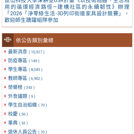
崑山科技大學深耕型USR計畫《以技術為體、生活為
用的循環經濟路徑—建構社區的永續韌性》辦理
「2026「淨零綠生活-3D列印街道家具設計競賽」，
歡迎師生踴躍組隊參加
依公告類別彙總
最新消息
( 10,327 )
防疫專區
( 149 )
學生專區
( 8,045 )
教師專區
( 6,902 )
榮譽榜
( 343 )
外食議題
( 9 )
學生自治組織
( 70 )
校慶
( 56 )
畢典
( 53 )
退休人員公告
( 70 )