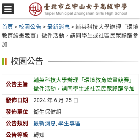
跳
至
選
主
單
首頁
>
校園公告
>
最新消息
>
輔英科技大學辦理「環境
要
教育繪畫競賽」徵件活動，請同學生或社區民眾踴躍參
內
加
容
區
校園公告
輔英科技大學辦理「環境教育繪畫競賽」
公告主旨
徵件活動，請同學生或社區民眾踴躍參加
發佈日期
2024 年 6 月 25 日
發佈單位
衛生保健組
公告類別
最新消息
,
學生專區
公告等級
轉知