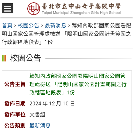
跳
至
選
主
單
首頁
>
校園公告
>
最新消息
>
轉知內政部國家公園署陽
要
明山國家公園管理處檢送 「陽明山國家公園計畫範圍之
內
行政轄區地段表」1份
容
區
校園公告
轉知內政部國家公園署陽明山國家公園管
公告主旨
理處檢送 「陽明山國家公園計畫範圍之行
政轄區地段表」1份
發佈日期
2024 年 12 月 10 日
發佈單位
文書組
公告類別
最新消息