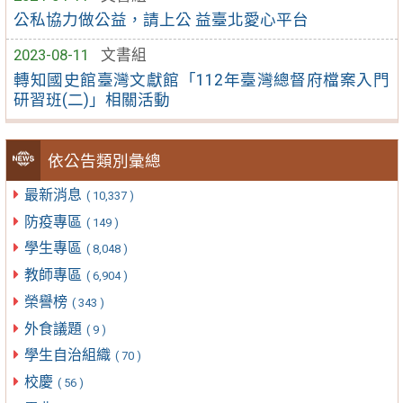
公私協力做公益，請上公 益臺北愛心平台
2023-08-11
文書組
轉知國史館臺灣文獻館「112年臺灣總督府檔案入門
研習班(二)」相關活動
依公告類別彙總
最新消息
( 10,337 )
防疫專區
( 149 )
學生專區
( 8,048 )
教師專區
( 6,904 )
榮譽榜
( 343 )
外食議題
( 9 )
學生自治組織
( 70 )
校慶
( 56 )