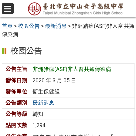
跳
至
選
主
單
首頁
>
校園公告
>
最新消息
>
非洲豬瘟(ASF)非人畜共通
要
傳染病
內
容
校園公告
區
公告主旨
非洲豬瘟(ASF)非人畜共通傳染病
發佈日期
2020 年 3 月 05 日
發佈單位
衛生保健組
公告類別
最新消息
公告等級
轉知
點閱次數
1,294