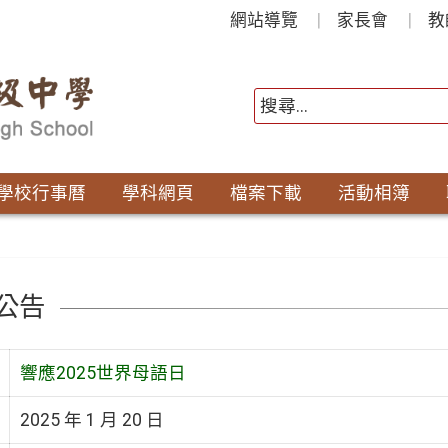
網站導覽
家長會
教
學校行事曆
學科網頁
檔案下載
活動相簿
公告
響應2025世界母語日
2025 年 1 月 20 日