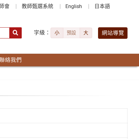
師會
教師甄選系統
English
日本語
字級：
送出
網站導覽
小
預設
大
搜
尋：
聯絡我們