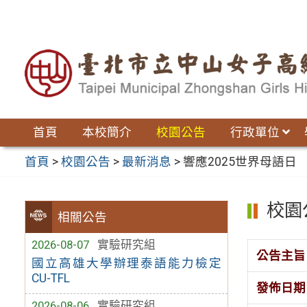
跳
至
主
要
內
容
區
首頁
本校簡介
校園公告
行政單位
首頁
>
校園公告
>
最新消息
>
響應2025世界母語日
校園
相關公告
2026-08-07
實驗研究組
公告主旨
國立高雄大學辦理泰語能力檢定
CU-TFL
發佈日期
2026-08-06
實驗研究組