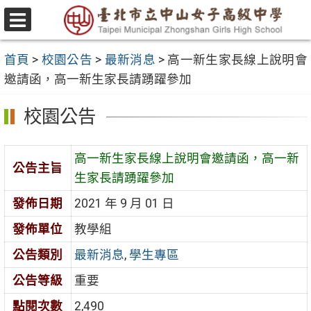
跳
至
選
主
單
首頁
>
校園公告
>
最新消息
>
高一新生家長線上說明會
要
邀請函，高一新生家長請踴躍參加
內
容
校園公告
區
高一新生家長線上說明會邀請函，高一新
公告主旨
生家長請踴躍參加
發佈日期
2021 年 9 月 01 日
發佈單位
教學組
公告類別
最新消息
,
學生專區
公告等級
重要
點閱次數
2,490