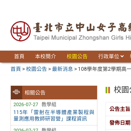
跳
至
主
要
內
容
區
首頁
本校簡介
校園公告
行政單位
首頁
>
校園公告
>
最新消息
>
108學年度第2學期高
校園
相關公告
2026-07-27
教學組
公告主旨
115年「雷射在半導體產業製程與
量測應用教師研習營」課程資訊
發佈日期
2026-07-27
教學組