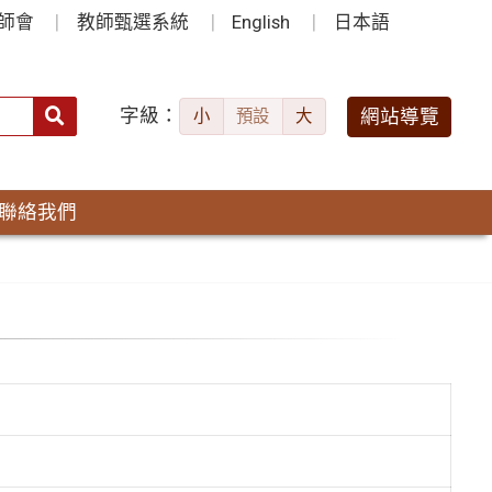
師會
教師甄選系統
English
日本語
字級：
送出
網站導覽
小
預設
大
搜
尋：
聯絡我們