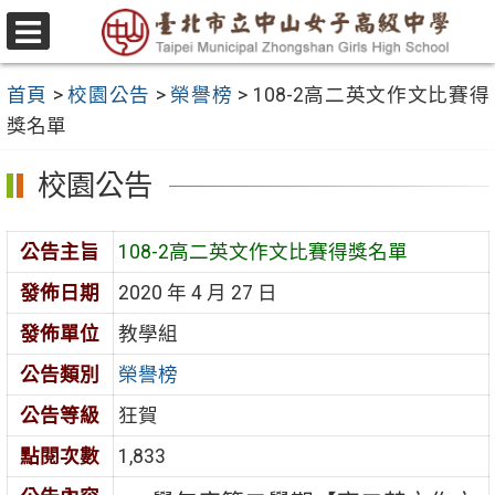
跳
至
選
主
單
首頁
>
校園公告
>
榮譽榜
>
108-2高二英文作文比賽得
要
獎名單
內
容
校園公告
區
公告主旨
108-2高二英文作文比賽得獎名單
發佈日期
2020 年 4 月 27 日
發佈單位
教學組
公告類別
榮譽榜
公告等級
狂賀
點閱次數
1,833