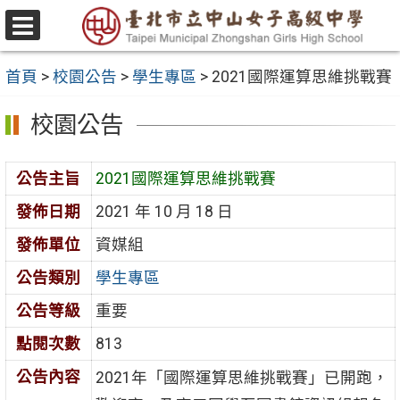
跳
至
選
主
單
首頁
>
校園公告
>
學生專區
>
2021國際運算思維挑戰賽
要
內
校園公告
容
區
公告主旨
2021國際運算思維挑戰賽
發佈日期
2021 年 10 月 18 日
發佈單位
資媒組
公告類別
學生專區
公告等級
重要
點閱次數
813
公告內容
2021年「國際運算思維挑戰賽」已開跑，