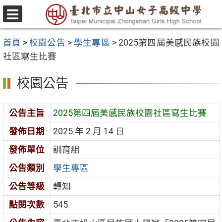
跳
至
選
主
單
首頁
>
校園公告
>
學生專區
>
2025第四屆美感民族校園
要
社區寫生比賽
內
容
校園公告
區
公告主旨
2025第四屆美感民族校園社區寫生比賽
發佈日期
2025 年 2 月 14 日
發佈單位
訓育組
公告類別
學生專區
公告等級
轉知
點閱次數
545