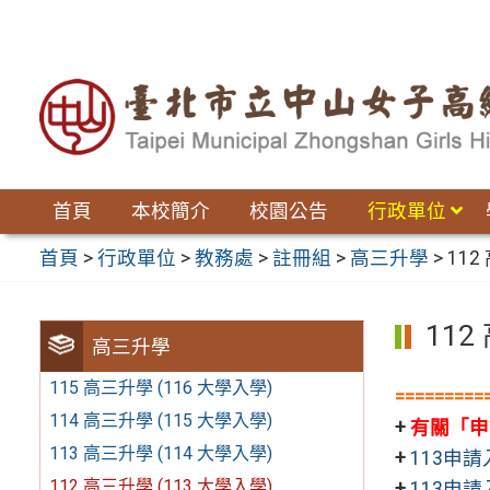
跳
至
主
要
內
容
區
首頁
本校簡介
校園公告
行政單位
首頁
>
行政單位
>
教務處
>
註冊組
>
高三升學
>
112
112
高三升學
115 高三升學 (116 大學入學)
========
114 高三升學 (115 大學入學)
+
有關「申
113 高三升學 (114 大學入學)
+
113申
112 高三升學 (113 大學入學)
+
113申