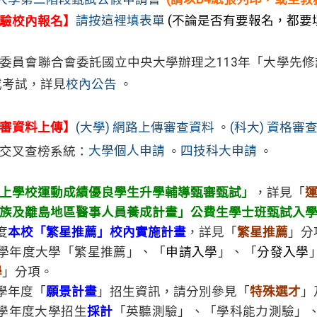
驗校內報名】
請按這裡填表單
(不論是否有要報名，都要填
委員會聯合會委託國立中央大學辦理之113年「大學先
或考試，詳見
校內公告
。
+
審資料上傳】
(大學) 網路上傳審查資料
。
(科大) 資格
交叉查榜系統：
大學個人申請
。
四技科大申請
。
上學校運動成績優良學生升學輔導甄審甄試」
，詳見「
族及離島地區醫事人員養成計畫」公費生學士班甄試入
度
本校「繁星推薦」校內實施計畫
，詳見「
繁星推薦
」分
3學年度大學「繁星推薦」、「
申請入學
」、「
分發入學
學
」分項。
3學年度「
願景計畫
」招生資訊，請分別參見「
特殊選才
」
3學年度大學招生
採計
「英聽測驗」、「學科能力測驗」