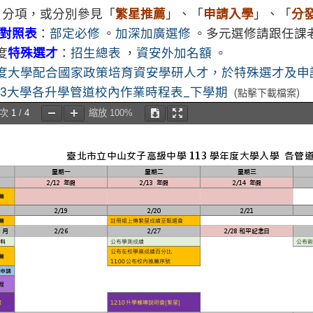
」分項，或分別參見「
繁星推薦
」、「
申請入學
」、「
分
對照表
：
部定必修
。
加深加廣選修
。多元選修請跟任課
度
特殊選才
：
招⽣總表
，
資安外加名額
。
年度大學配合國家政策培育資安學研人才，於特殊選才及
13大學各升學管道校內作業時程表_下學期
(點擊下載檔案)
頁次
1
/
4
縮放
100%