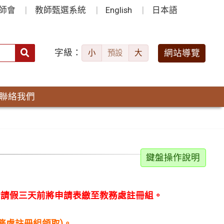
師會
教師甄選系統
English
日本語
字級：
送出
網站導覽
小
預設
大
搜
尋：
聯絡我們
鍵盤操作說明
於請假三天前將申請表繳至教務處註冊組。
務處註冊組領取)。