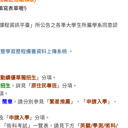
寫表單喔!)
修課程資訊平臺」所公告之各準大學生所屬學系同意認
審查暨學習歷程備審資料上傳系統
。
運動績優單獨招生
」分項。
學招生
，詳見「
原住民專班
」分項。
項。
」
簡章
，請分別參見「
繁星推薦
」、「
申請入學
」、
及「
申請入學
」分項。
、「術科考試」一覽表，請見下方「
英聽/學測/術科/