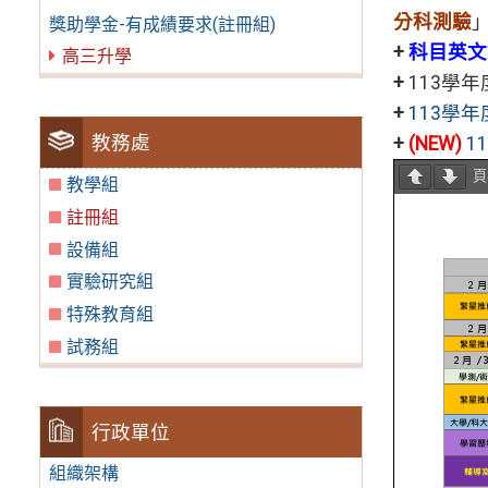
分科測驗
獎助學金-有成績要求(註冊組)
+
科目英文
高三升學
+
113學年
+
113學
教務處
+
(NEW)
1
教學組
註冊組
設備組
實驗研究組
特殊教育組
試務組
行政單位
組織架構