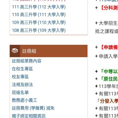
111 高三升學 (112 大學入學)
+
【分科測
110 高三升學 (111 大學入學)
+
109 高三升學 (110 大學入學)
+
大學招生
108 高三升學 (109 大學入學)
抵之課程
+
+
【申請備
註冊組
+
申請入學
註冊組業務內容
+
在校生專區
+
「中等以
校友專區
+
「原住民
法規及辦法
+
113學年
班級名單
+
有關11
教務處小義工
「
分發入
註冊費用 (學雜費) 減免
+
有關11
+
有關11
親子綁定相關資訊