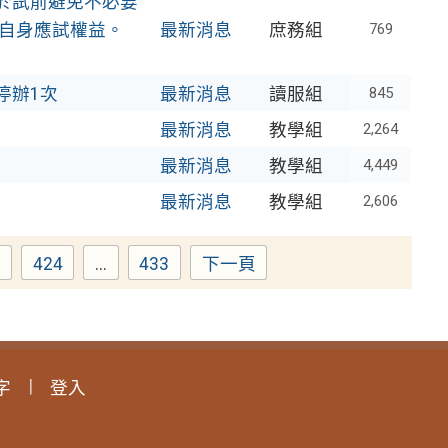
，於試前避免不必要
自身應試權益。
最新消息
庶務組
769
停辦1次
最新消息
讀服組
845
最新消息
教學組
2,264
最新消息
教學組
4,449
最新消息
教學組
2,606
3
424
...
433
下一頁
age
Page
Page
字
登入