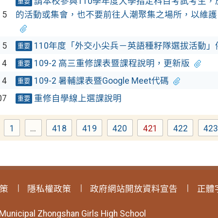
請本校參與110學年度大學指定科目考試考生
重要
15
的活動或集會，也不要前往人潮聚集之場所，以維護
15
110年度「外交小尖兵－英語種籽隊選拔活動」
重要
14
109-2 高三重修課表暨課程說明，更新版
重要
14
109-2 暑輔課表暨Google Meet代碼
重要
07
重修自學線上選課說明
重要
1
...
418
419
420
421
422
42
Page
Page
Page
Page
Page
Page
P
策
隱私權政策
政府網站開放資料宣告
正體
 Municipal Zhongshan Girls High School