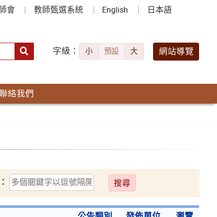
師會
教師甄選系統
English
日本語
字級：
送出
網站導覽
小
預設
大
搜
尋：
聯絡我們
送
：
出
公告類別
發佈單位
瀏覽