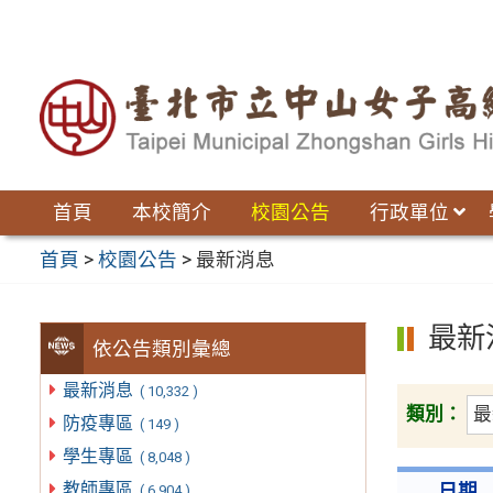
跳
至
主
要
內
容
區
首頁
本校簡介
校園公告
行政單位
首頁
>
校園公告
>
最新消息
最新
依公告類別彙總
最新消息
( 10,332 )
類別：
防疫專區
( 149 )
學生專區
( 8,048 )
教師專區
日期
( 6,904 )