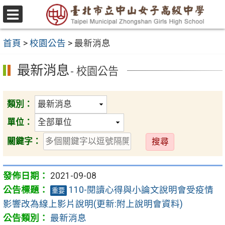
跳
至
選
主
單
首頁
>
校園公告
>
最新消息
要
內
最新消息
- 校園公告
容
區
類別：
單位：
送
關鍵字：
出
2021-09-08
110-閱讀心得與小論文說明會受疫情
重要
影響改為線上影片說明(更新:附上說明會資料)
最新消息