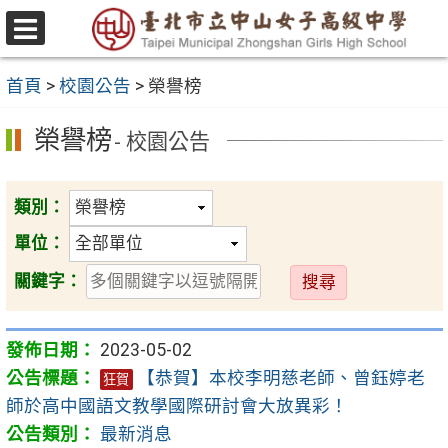
跳
至
選
主
單
首頁
>
校園公告
>
榮譽榜
要
內
榮譽榜
- 校園公告
容
區
類別：
單位：
送
關鍵字：
出
2023-05-02
【恭賀】本校李明慈老師、曾鈺婷老
狂賀
師於高中國語文教學國際研討會大放異彩！
最新消息