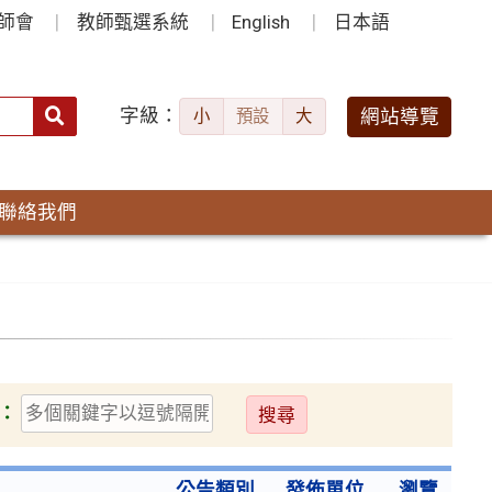
師會
教師甄選系統
English
日本語
字級：
送出
網站導覽
小
預設
大
搜
尋：
聯絡我們
送
：
出
公告類別
發佈單位
瀏覽