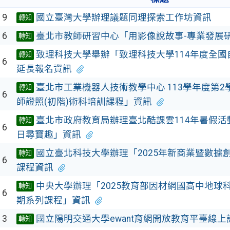
19
國立臺灣大學辦理議題同理探索工作坊資訊
轉知
16
臺北市教師研習中心「用影像說故事-專業發展
轉知
致理科技大學舉辦「致理科技大學114年度全國
轉知
16
延長報名資訊
臺北市工業機器人技術教學中心 113學年度第
轉知
16
師證照(初階)術科培訓課程」資訊
臺北市政府教育局辦理臺北酷課雲114年暑假活動
轉知
16
日尋寶趣」資訊
國立臺北科技大學辦理「2025年新商業暨數據
轉知
16
課程資訊
中央大學辦理「2025教育部因材網國高中地球
轉知
16
期系列課程」資訊
13
國立陽明交通大學ewant育網開放教育平臺線上
轉知