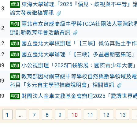
東海大學辦理「2025『偏見、歧視與不平等』
轉知
13
論文發表徵稿資訊
臺北市立育成高級中學與TCCA社團法人臺灣跨
轉知
12
辦創新教育年會活動資訊
12
國立臺北大學校辦理「【三峽】微仿真黏土手作
轉知
12
國立臺北大學辦理「【三峽】多益暑期密集班」
轉知
09
小公視辦理「2025口袋影展：國際青少年大使
轉知
教育部因材網高級中等學校自然與數學領域及電
轉知
09
科目「多元自主學習推廣說明會」相關資訊
09
財團法人金車文教基金會辦理2025「愛讓世界
轉知
1
...
7
8
9
10
11
12
13
.
Page
Page
Page
Page
Page
Page
Page
Page