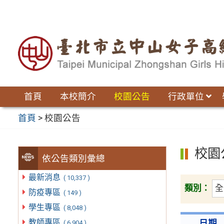
跳
至
主
要
內
容
區
首頁
本校簡介
校園公告
行政單位
首頁
>
校園公告
校園
依公告類別彙總
最新消息
( 10,337 )
類別：
防疫專區
( 149 )
學生專區
( 8,048 )
教師專區
日期
( 6,904 )