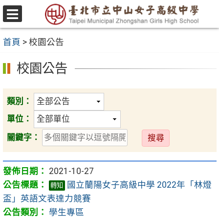
跳
至
選
主
單
首頁
>
校園公告
要
內
校園公告
容
區
類別：
單位：
送
關鍵字：
出
2021-10-27
國立蘭陽女子高級中學 2022年「林燈
轉知
盃」英語文表達力競賽
學生專區