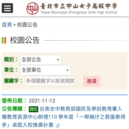
跳
至
選
主
單
首頁
>
校園公告
要
內
校園公告
容
區
類別：
單位：
送
關鍵字：
出
2021-11-12
台南女中教育部國民及學前教育署人
轉知
權教育資源中心辦理110 學年度「一桿稱仔之救援秦得
參」桌遊入校推廣計畫