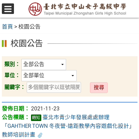
跳
至
選
主
單
首頁
>
校園公告
要
內
校園公告
容
區
類別：
單位：
送
關鍵字：
出
2021-11-23
臺北市青少年發展處處辦理
轉知
「GAHTHER TOWN 冬夜營-遠距教學內容遊戲化設計」
教師培訓計畫