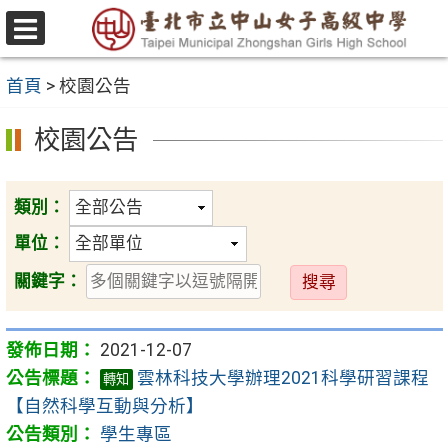
跳
至
選
主
單
首頁
>
校園公告
要
內
校園公告
容
區
類別：
單位：
送
關鍵字：
出
2021-12-07
雲林科技大學辦理2021科學研習課程
轉知
【自然科學互動與分析】
學生專區