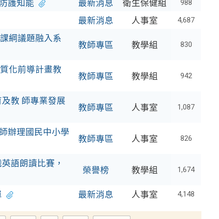
防護知能
最新消息
衛生保健組
988
最新消息
人事室
4,687
課綱議題融入系
教師專區
教學組
830
質化前導計畫教
教師專區
教學組
942
育及教 師專業發展
教師專區
人事室
1,087
教師辦理國民中小學
教師專區
人事室
826
職英語朗讀比賽，
榮譽榜
教學組
1,674
單
最新消息
人事室
4,148