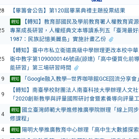
28
【畢籌會公告】第120屆畢業典禮主題投票結果
【轉知】教育部國民及學前教育署人權教育資源
轉知
25
專業成長研習，人權經典文本導讀系列五「臺灣最好的時
1987：民族記憶美麗島」實施計畫乙份
【轉知】臺中市私立衛道高級中學辦理更改本校中華民
25
衛中教字第1090000146號函(諒達)「高中優質化
能研習」第三場研習時間
19
「Google融入教學─世界咖啡館GCE回流分享會
轉知
【轉知】南臺學校財團法人南臺科技大學辦理人文社
19
「2020創新教學與評量國際研討會暨素養導向評量
國立臺灣師範大學進修推廣學院辦理「線上同步
轉知
14
修課程」
14
陽明大學推廣教育中心辦理「高中生大數據探索
轉知