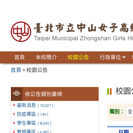
跳
至
主
要
內
容
區
首頁
本校簡介
校園公告
行政單位
首頁
>
校園公告
校園
依公告類別彙總
最新消息
( 10,327 )
類別：
防疫專區
( 149 )
學生專區
( 8,045 )
教師專區
日期
( 6,902 )