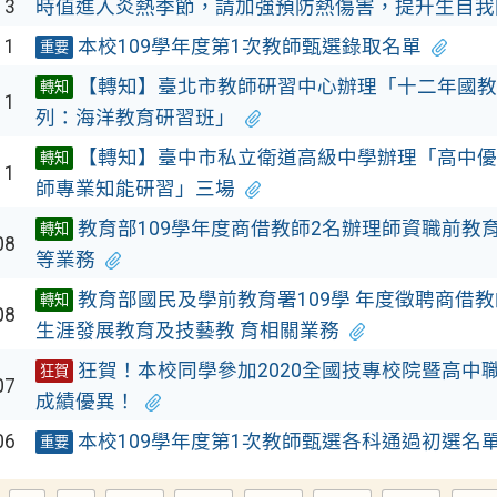
13
時值進入炎熱季節，請加強預防熱傷害，提升生自我
11
本校109學年度第1次教師甄選錄取名單
重要
【轉知】臺北市教師研習中心辦理「十二年國教
轉知
11
列：海洋教育研習班」
【轉知】臺中市私立衛道高級中學辦理「高中優
轉知
11
師專業知能研習」三場
教育部109學年度商借教師2名辦理師資職前教
轉知
08
等業務
教育部國民及學前教育署109學 年度徵聘商借
轉知
08
生涯發展教育及技藝教 育相關業務
狂賀！本校同學參加2020全國技專校院暨高中
狂賀
07
成績優異！
06
本校109學年度第1次教師甄選各科通過初選名
重要