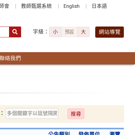
師會
教師甄選系統
English
日本語
字級：
送出
網站導覽
小
預設
大
搜
尋：
聯絡我們
送
：
出
公告類別
發佈單位
瀏覽