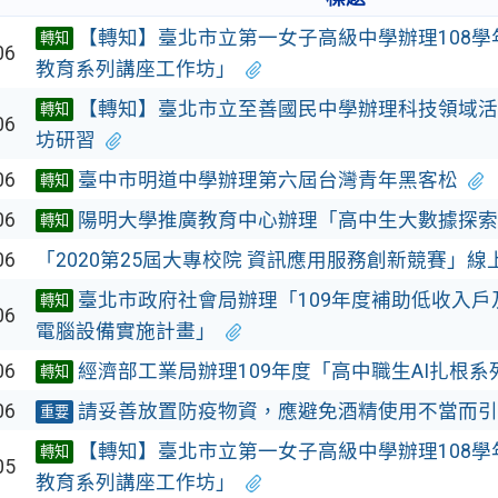
【轉知】臺北市立第一女子高級中學辦理108
轉知
06
教育系列講座工作坊」
【轉知】臺北市立至善國民中學辦理科技領域活
轉知
06
坊研習
06
臺中市明道中學辦理第六屆台灣青年黑客松
轉知
06
陽明大學推廣教育中心辦理「高中生大數據探索
轉知
06
「2020第25屆大專校院 資訊應用服務創新競賽」
臺北市政府社會局辦理「109年度補助低收入戶
轉知
06
電腦設備實施計畫」
06
經濟部工業局辦理109年度「高中職生AI扎根系
轉知
06
請妥善放置防疫物資，應避免酒精使用不當而引
重要
【轉知】臺北市立第一女子高級中學辦理108
轉知
05
教育系列講座工作坊」