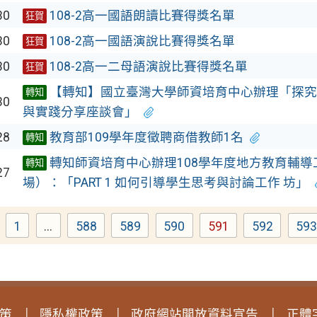
30
108-2高一國語朗讀比賽得獎名單
狂賀
30
108-2高一國語演說比賽得獎名單
狂賀
30
108-2高一二母語演說比賽得獎名單
狂賀
【轉知】國立臺灣大學師資培育中心辦理「探究
轉知
30
與實踐分享座談會」
28
教育部109學年度徵聘商借教師1名
轉知
轉知師資培育中心辦理108學年度地方教育輔導
轉知
27
場）：「PART 1 如何引導學生思考與討論工作 坊」
1
...
588
589
590
591
592
59
Page
Page
Page
Page
Page
Page
P
策
隱私權政策
政府網站開放資料宣告
正體