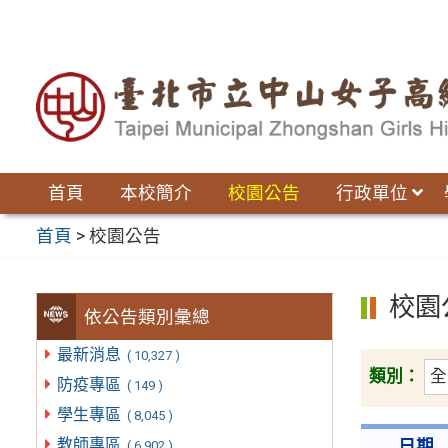
跳
至
主
要
內
容
區
首頁
本校簡介
校園公告
行政單位
首頁
>
校園公告
校園
依公告類別彙總
最新消息
( 10,327 )
類別：
防疫專區
( 149 )
學生專區
( 8,045 )
教師專區
日期
( 6,902 )