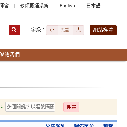
師會
教師甄選系統
English
日本語
字級：
送出
網站導覽
小
預設
大
搜
尋：
聯絡我們
送
：
出
公告類別
發佈單位
瀏覽