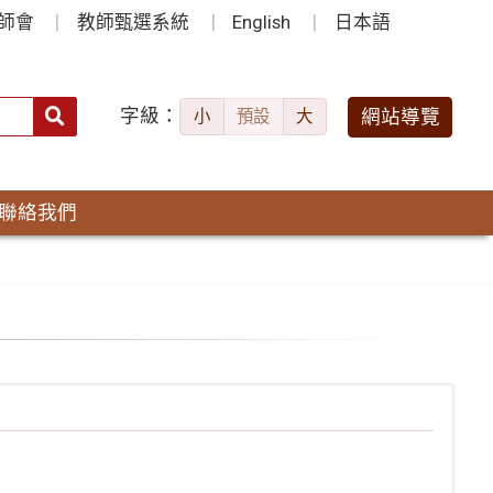
師會
教師甄選系統
English
日本語
字級：
送出
網站導覽
小
預設
大
搜
尋：
聯絡我們