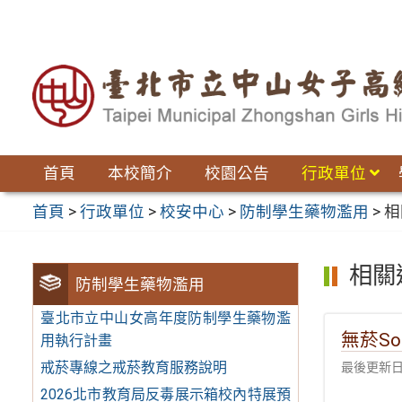
跳
至
主
要
內
容
區
首頁
本校簡介
校園公告
行政單位
首頁
>
行政單位
>
校安中心
>
防制學生藥物濫用
>
相
相關
防制學生藥物濫用
臺北市立中山女高年度防制學生藥物濫
無菸So
用執行計畫
戒菸專線之戒菸教育服務說明
最後更新日期
2026北市教育局反毒展示箱校內特展預