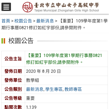
跳
至
選
主
單
首頁
>
校園公告
>
最新消息
>
【重要】109學年度第1學
要
期行事曆0821修訂如紅宇部份,請參閱附件。
內
容
校園公告
區
【重要】109學年度第1學期行事曆0821
公告主旨
修訂如紅宇部份,請參閱附件。
發佈日期
2020 年 8 月 20 日
發佈單位
教學組
公告類別
最新消息
,
學生專區
,
教師專區
公告等級
重要
點閱次數
1,139