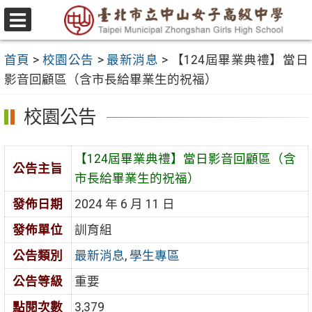
跳
至
選
主
單
首頁
>
校園公告
>
最新消息
>
【124屆畢業典禮】當日
要
影音回顧區（含市長給畢業生的祝福）
內
容
校園公告
區
【124屆畢業典禮】當日影音回顧區（含
公告主旨
市長給畢業生的祝福）
發佈日期
2024 年 6 月 11 日
發佈單位
訓育組
公告類別
最新消息
,
學生專區
公告等級
重要
點閱次數
3,379