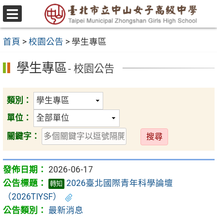
跳
至
選
主
單
首頁
>
校園公告
>
學生專區
要
內
學生專區
- 校園公告
容
區
類別：
單位：
送
關鍵字：
出
2026-06-17
2026臺北國際青年科學論壇
轉知
（2026TIYSF）
最新消息