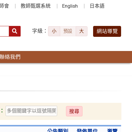
師會
教師甄選系統
English
日本語
字級：
送出
網站導覽
小
預設
大
搜
尋：
聯絡我們
送
：
出
公告類別
發佈單位
瀏覽