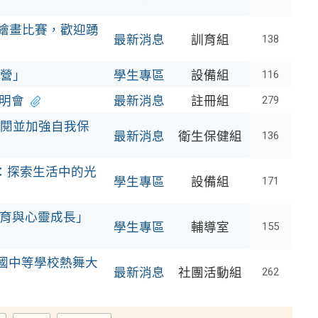
國際繪畫比賽，歡迎踴
最新消息
訓育組
138
營」
學生專區
設備組
116
說明會
最新消息
註冊組
279
閱並加強自我保
最新消息
衛生保健組
136
：探索生活中的光
學生專區
設備組
171
教育與心靈成長」
學生專區
輔導室
155
全國中等學校熱舞大
最新消息
社團活動組
262