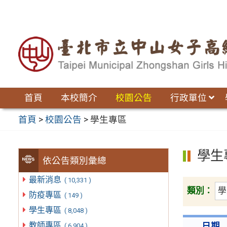
跳
至
主
要
內
容
區
首頁
本校簡介
校園公告
行政單位
首頁
>
校園公告
>
學生專區
學生
依公告類別彙總
最新消息
( 10,331 )
類別：
防疫專區
( 149 )
學生專區
( 8,048 )
教師專區
日期
( 6,904 )