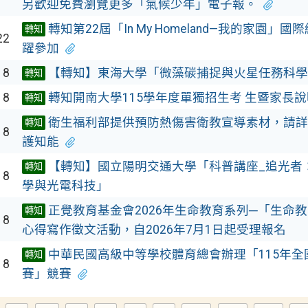
另歡迎免費瀏覽更多「氣候少年」電子報。
轉知第22屆「In My Homeland—我的家園」
轉知
22
躍參加
18
【轉知】東海大學「微藻碳捕捉與火星任務科學
轉知
18
轉知開南大學115學年度單獨招生考 生暨家長
轉知
衛生福利部提供預防熱傷害衛教宣導素材，請詳
轉知
18
護知能
【轉知】國立陽明交通大學「科普講座_追光者
轉知
18
學與光電科技」
正覺教育基金會2026年生命教育系列─「生命
轉知
18
心得寫作徵文活動，自2026年7月1日起受理報名
中華民國高級中等學校體育總會辦理「115年
轉知
18
賽」競賽