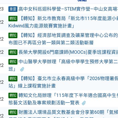
23
高中女科巡迴科學營–STEM實作營–中山女高場
重要
【轉知】新北市教育局「新北市115年度能源小
轉知
22
Kidwind風力能源競賽實施計畫」
【轉知】經濟部地質調查及礦業管理中心公布的
轉知
22
布圖已不再區分第一類與第二類活動斷層
22
長榮大學開設6門磨課師(MOOCs)夏季班課程資
轉知
中山醫學大學辦理「高級中學學生預修大學第二
轉知
22
班」
【轉知】臺北市立永春高級中學「2026物理暑
轉知
22
站」線上課程實施計畫
轉知文化局辦理「115年度下半年適合國高中
轉知
22
態藝文活動及專案規劃活動一覽表
財團法人環境品質文教基金會分享第60期「氣
轉知
22