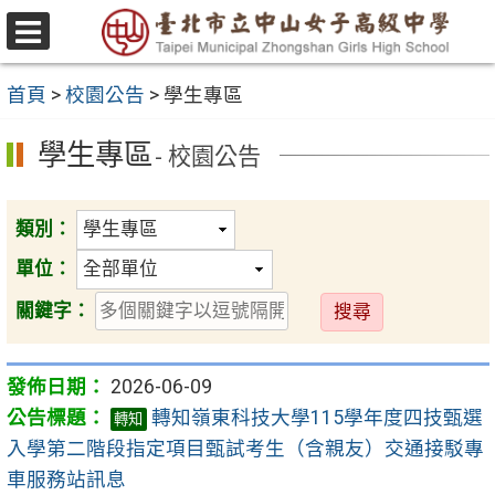
跳
至
選
主
單
首頁
>
校園公告
>
學生專區
要
內
學生專區
- 校園公告
容
區
類別：
單位：
送
關鍵字：
出
2026-06-09
轉知嶺東科技大學115學年度四技甄選
轉知
入學第二階段指定項目甄試考生（含親友）交通接駁專
車服務站訊息