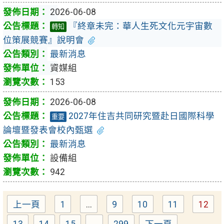
2026-06-08
『終章未完：華人生死文化元宇宙數
轉知
位策展競賽』說明會
最新消息
資媒組
153
2026-06-08
2027年住吉共同研究暨赴日國際科學
重要
論壇暨發表會校內甄選
最新消息
設備組
942
上一頁
1
...
9
10
11
12
Page
Page
Page
Page
Pag
13
14
15
...
299
下一頁