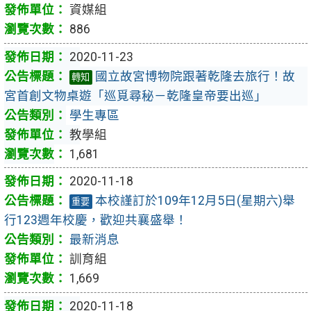
資媒組
886
2020-11-23
國立故宮博物院跟著乾隆去旅行！故
轉知
宮首創文物桌遊「巡覓尋秘－乾隆皇帝要出巡」
學生專區
教學組
1,681
2020-11-18
本校謹訂於109年12月5日(星期六)舉
重要
行123週年校慶，歡迎共襄盛舉！
最新消息
訓育組
1,669
2020-11-18