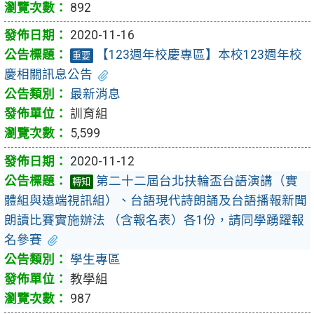
892
2020-11-16
【123週年校慶專區】本校123週年校
重要
慶相關訊息公告
最新消息
訓育組
5,599
2020-11-12
第二十二屆台北扶輪盃台語演講（實
轉知
體組與遠端視訊組）、台語現代詩朗誦及台語播報新聞
朗讀比賽實施辦法 （含報名表）各1份，請同學踴躍報
名參賽
學生專區
教學組
987