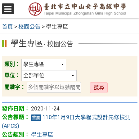
跳
至
選
主
單
首頁
>
校園公告
>
學生專區
要
內
學生專區
- 校園公告
容
區
類別：
單位：
送
關鍵字：
出
2020-11-24
110年1月9日大學程式設計先修檢測
重要
(APCS)
學生專區