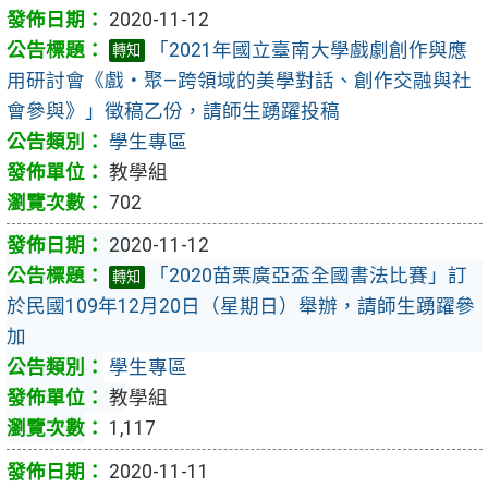
2020-11-12
「2021年國立臺南大學戲劇創作與應
轉知
用研討會《戲・聚—跨領域的美學對話、創作交融與社
會參與》」徵稿乙份，請師生踴躍投稿
學生專區
教學組
702
2020-11-12
「2020苗栗廣亞盃全國書法比賽」訂
轉知
於民國109年12月20日（星期日）舉辦，請師生踴躍參
加
學生專區
教學組
1,117
2020-11-11