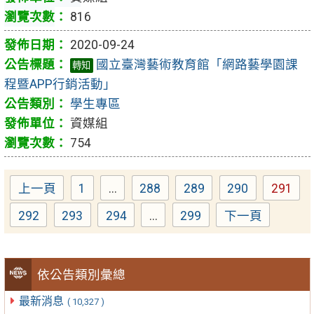
816
2020-09-24
國立臺灣藝術教育館「網路藝學園課
轉知
程暨APP行銷活動」
學生專區
資媒組
754
上一頁
1
...
288
289
290
291
Page
Page
Page
Page
Page
292
293
294
...
299
下一頁
Page
Page
Page
Page
依公告類別彙總
最新消息
( 10,327 )