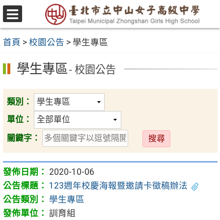
跳
至
選
主
單
首頁
>
校園公告
>
學生專區
要
內
學生專區
- 校園公告
容
區
類別：
單位：
送
關鍵字：
出
2020-10-06
123週年校慶海報暨邀請卡徵稿辦法
學生專區
訓育組