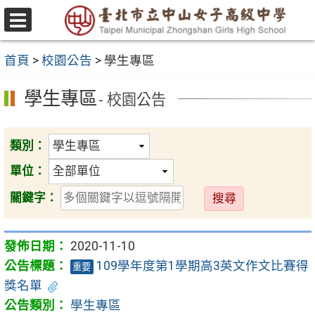
跳
至
選
主
單
首頁
>
校園公告
>
學生專區
要
內
學生專區
- 校園公告
容
區
類別：
單位：
送
關鍵字：
出
2020-11-10
109學年度第1學期高3英文作文比賽得
重要
獎名單
學生專區