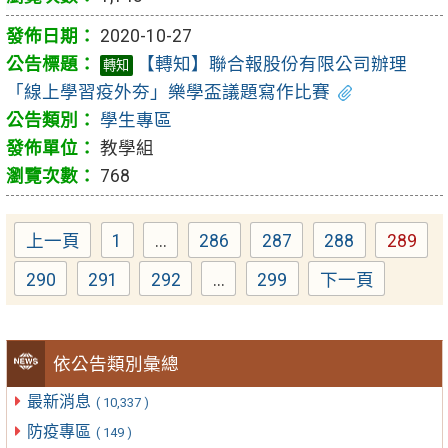
2020-10-27
【轉知】聯合報股份有限公司辦理
轉知
「線上學習疫外夯」樂學盃議題寫作比賽
學生專區
教學組
768
上一頁
1
...
286
287
288
289
Page
Page
Page
Page
Page
290
291
292
...
299
下一頁
Page
Page
Page
Page
依公告類別彙總
最新消息
( 10,337 )
防疫專區
( 149 )