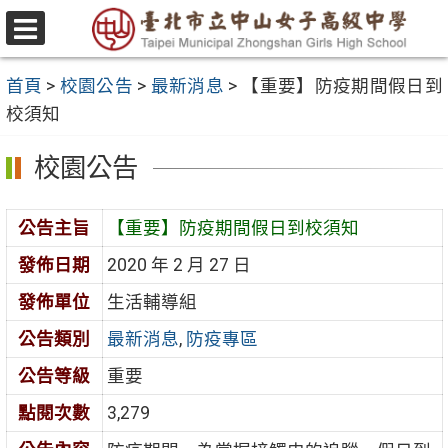
跳
至
選
主
單
首頁
>
校園公告
>
最新消息
>
【重要】防疫期間假日到
要
校須知
內
容
校園公告
區
公告主旨
【重要】防疫期間假日到校須知
發佈日期
2020 年 2 月 27 日
發佈單位
生活輔導組
公告類別
最新消息
,
防疫專區
公告等級
重要
點閱次數
3,279